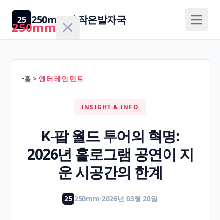
250mm의 작은발자국
25
250mm
홈
>
엔터테인먼트
홈
INSIGHT & INFO
건
강/
K-팝 월드 투어의 혁명:
H
의
2026년 홀로그램 공연이 지
학
운 시공간의 한계
경
제/
25
250mm
·
2026년 03월 20일
F
금
융