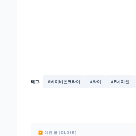
태그:
#베이비돈크라이
#싸이
#P네이션
◀ 이전 글 (OLDER)