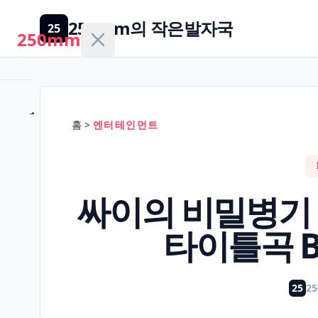
250mm의 작은발자국
25
250mm
홈
홈
>
엔터테인먼트
건
강/
H
싸이의 비밀병기 
의
학
타이틀곡 Bi
경
제/
25
2
F
금
융