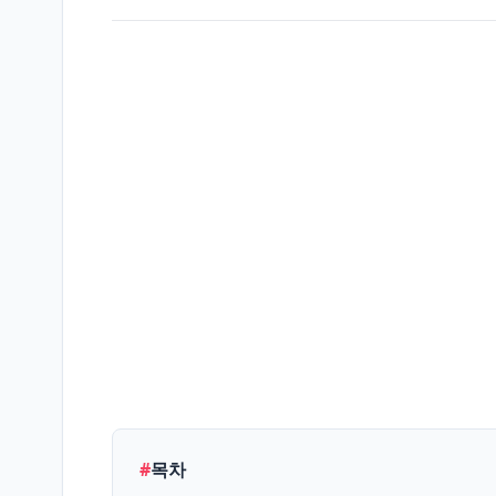
생
활/
L
정
보
엔
터
테
E
인
먼
트
IT/
테
T
#
목차
크