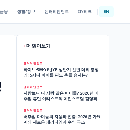
/금융
생활/정보
엔터테인먼트
IT/테크
EN
+
더 읽어보기
엔터테인먼트
하이브·SM·YG·JYP 상반기 신인 데뷔 총정
리! 5세대 아이돌 판도 흔들 승자는?
!
엔터테인먼트
사람보다 더 사람 같은 아이돌? 2026년 버
추얼 휴먼 아티스트의 메인스트림 점령과
팬덤의 재구성
엔터테인먼트
버추얼 아이돌의 지상파 진출: 2026년 가요
계의 새로운 패러다임과 수익 구조