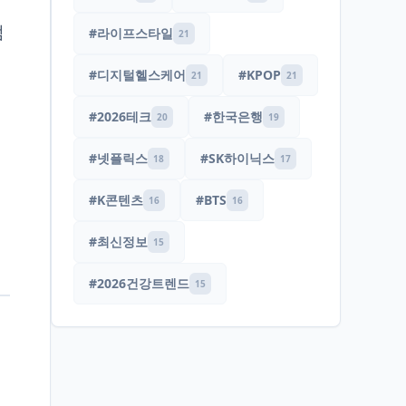
범
#라이프스타일
21
#디지털헬스케어
#KPOP
21
21
히
#2026테크
#한국은행
20
19
#넷플릭스
#SK하이닉스
18
17
#K콘텐츠
#BTS
16
16
#최신정보
15
#2026건강트렌드
15