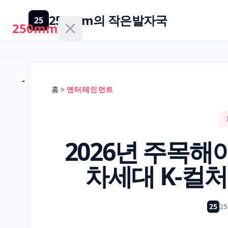
250mm의 작은발자국
25
250mm
홈
홈
>
엔터테인먼트
건
강/
H
2026년 주목해야
의
학
차세대 K-컬
경
제/
25
2
F
금
융