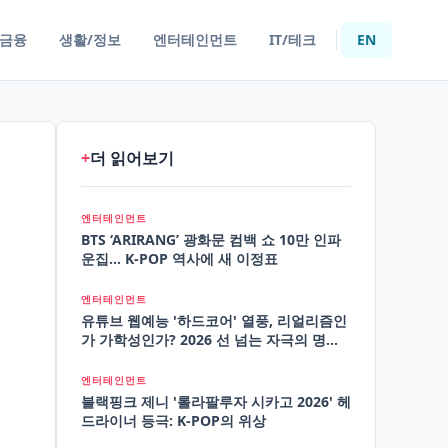
/금융
생활/정보
엔터테인먼트
IT/테크
EN
+
더 읽어보기
엔터테인먼트
BTS ‘ARIRANG’ 광화문 컴백 쇼 10만 인파
운집... K-POP 역사에 새 이정표
엔터테인먼트
유튜브 웹예능 '하드코어' 열풍, 리얼리즘인
가 가학성인가? 2026 선 넘는 자극의 명과
암
엔터테인먼트
블랙핑크 제니 '롤라팔루자 시카고 2026' 헤
드라이너 등극: K-POP의 위상