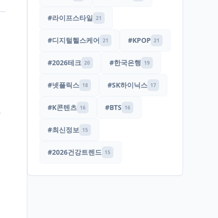
#라이프스타일
21
#디지털헬스케어
#KPOP
21
21
#2026테크
#한국은행
20
19
#넷플릭스
#SK하이닉스
18
17
#K콘텐츠
#BTS
16
16
를
#최신정보
15
#2026건강트렌드
15