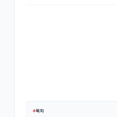
생
활/
L
정
보
엔
터
테
E
인
먼
트
IT/
테
T
#
목차
크