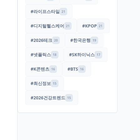
#라이프스타일
21
#디지털헬스케어
#KPOP
21
21
#2026테크
#한국은행
20
19
#넷플릭스
#SK하이닉스
18
17
#K콘텐츠
#BTS
16
16
#최신정보
15
#2026건강트렌드
15