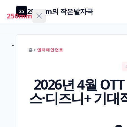
250mm의 작은발자국
25
250mm
홈
홈
>
엔터테인먼트
건
강/
H
2026년 4월 O
의
학
스·디즈니+ 기대
경
제/
F
금
융