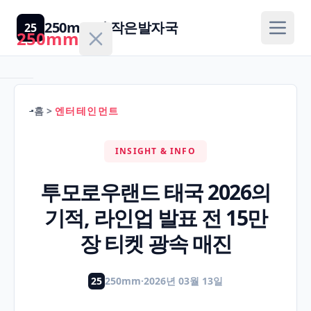
250mm의 작은발자국
25
250mm
홈
>
엔터테인먼트
홈
INSIGHT & INFO
건
강/
투모로우랜드 태국 2026의
H
의
기적, 라인업 발표 전 15만
학
장 티켓 광속 매진
경
제/
25
250mm
·
2026년 03월 13일
F
금
융