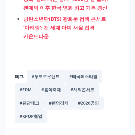
팬데믹 이후 한국 영화 최고 기록 경신
방탄소년단(BTS) 광화문 컴백 콘서트
'아리랑': 전 세계 아미 서울 집격
카운트다운
태그:
#투모로우랜드
#태국페스티벌
#EDM
#음악축제
#해외콘서트
#관광테크
#팬덤경제
#2026공연
#KPOP협업