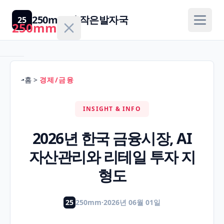
250mm의 작은발자국
25
250mm
홈
>
경제/금융
홈
INSIGHT & INFO
건
강/
2026년 한국 금융시장, AI
H
의
자산관리와 리테일 투자 지
학
형도
경
제/
25
250mm
·
2026년 06월 01일
F
금
융