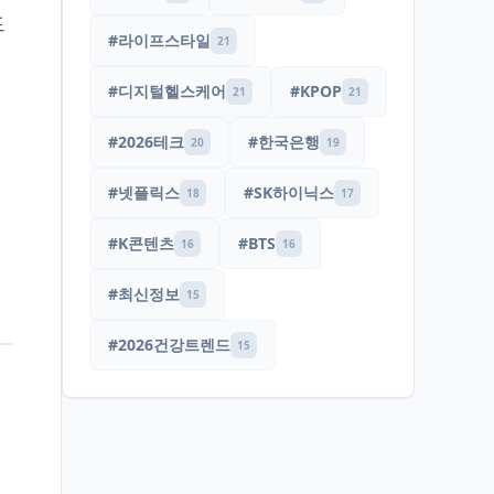
드
#라이프스타일
21
#디지털헬스케어
#KPOP
21
21
#2026테크
#한국은행
20
19
#넷플릭스
#SK하이닉스
18
17
#K콘텐츠
#BTS
16
16
#최신정보
15
#2026건강트렌드
15