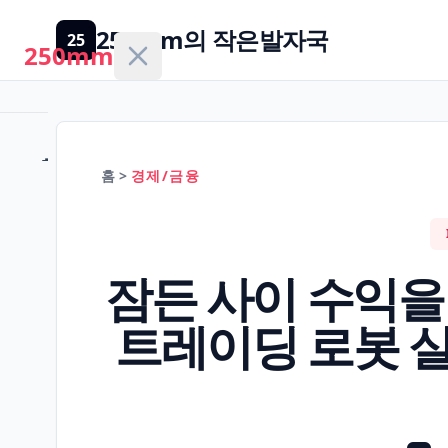
250mm의 작은발자국
25
250mm
홈
홈
>
경제/금융
건
강/
H
잠든 사이 수익을 
의
학
트레이딩 로봇 
경
제/
F
금
융