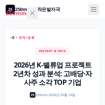
250mm의 작은발자국
25
250mm
홈
>
경제/금융
홈
INSIGHT & INFO
건
강/
2026년 K-밸류업 프로젝트
H
의
2년차 성과 분석: 고배당·자
학
사주 소각 TOP 기업
경
제/
25
250mm
·
2026년 03월 19일
F
금
융