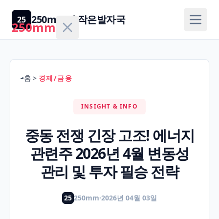
250mm의 작은발자국
25
250mm
홈
>
경제/금융
홈
INSIGHT & INFO
건
강/
중동 전쟁 긴장 고조! 에너지
H
의
관련주 2026년 4월 변동성
학
관리 및 투자 필승 전략
경
제/
25
250mm
·
2026년 04월 03일
F
금
융