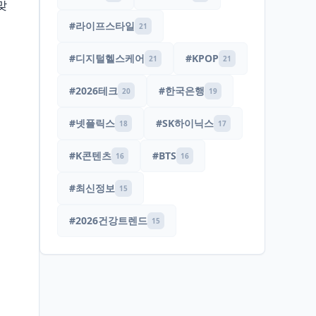
맞
#라이프스타일
21
#디지털헬스케어
#KPOP
21
21
#2026테크
#한국은행
20
19
#넷플릭스
#SK하이닉스
18
17
#K콘텐츠
#BTS
16
16
#최신정보
15
#2026건강트렌드
15
시