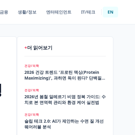
/금융
생활/정보
엔터테인먼트
IT/테크
EN
+
더 읽어보기
건강/의학
2026 건강 트렌드 '프로틴 맥싱(Protein
Maximizing)', 과하면 독이 된다? 단백질
형
과다 섭취의 반전
건강/의학
2026년 봄철 알레르기 비염 정복 가이드: 수
치로 본 면역력 관리와 환경 케어 실전법
건강/의학
슬립 테크 2.0: AI가 제안하는 수면 질 개선
웨어러블 분석