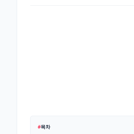
생
활/
L
정
보
엔
터
테
E
인
먼
트
IT/
테
T
#
목차
크