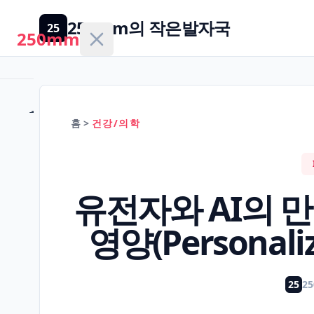
250mm의 작은발자국
25
250mm
홈
홈
>
건강/의학
건
강/
H
유전자와 AI의 만
의
학
영양(Personali
경
제/
25
2
F
금
융