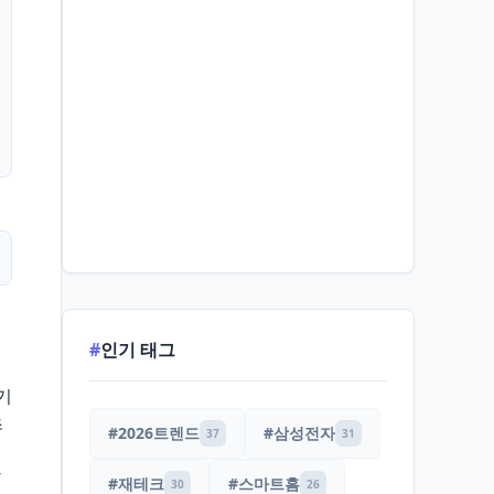
#
인기 태그
기
초
#2026트렌드
#삼성전자
37
31
탕
#재테크
#스마트홈
30
26