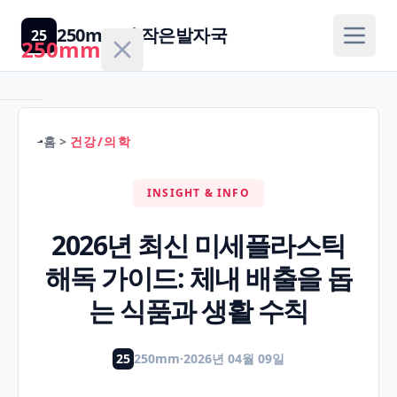
250mm의 작은발자국
25
250mm
홈
>
건강/의학
홈
INSIGHT & INFO
건
강/
2026년 최신 미세플라스틱
H
의
해독 가이드: 체내 배출을 돕
학
는 식품과 생활 수칙
경
제/
25
250mm
·
2026년 04월 09일
F
금
융