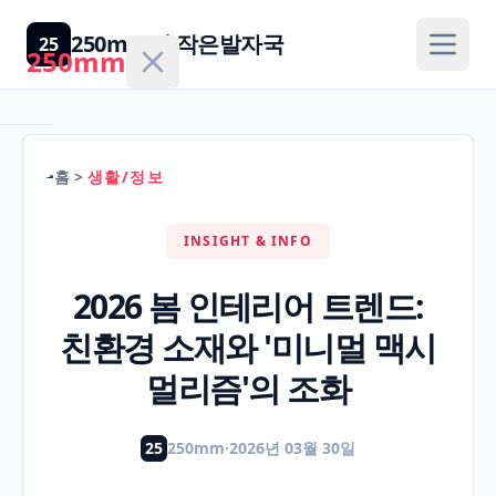
250mm의 작은발자국
25
250mm
홈
>
생활/정보
홈
INSIGHT & INFO
건
강/
2026 봄 인테리어 트렌드:
H
의
친환경 소재와 '미니멀 맥시
학
멀리즘'의 조화
경
제/
25
250mm
·
2026년 03월 30일
F
금
융