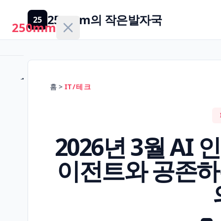
250mm의 작은발자국
25
250mm
홈
홈
>
IT/테크
건
강/
H
2026년 3월 AI
의
학
이전트와 공존하
경
제/
F
금
융