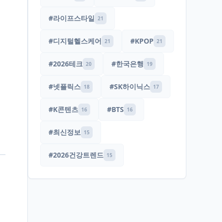
#라이프스타일
21
#디지털헬스케어
#KPOP
21
21
#2026테크
#한국은행
20
19
#넷플릭스
#SK하이닉스
18
17
#K콘텐츠
#BTS
16
16
#최신정보
15
#2026건강트렌드
15