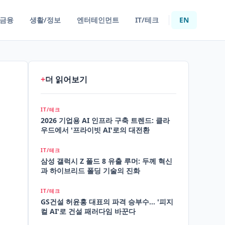
/금융
생활/정보
엔터테인먼트
IT/테크
EN
+
더 읽어보기
IT/테크
2026 기업용 AI 인프라 구축 트렌드: 클라
우드에서 '프라이빗 AI'로의 대전환
에
IT/테크
삼성 갤럭시 Z 폴드 8 유출 루머: 두께 혁신
과 하이브리드 폴딩 기술의 진화
IT/테크
GS건설 허윤홍 대표의 파격 승부수... '피지
컬 AI'로 건설 패러다임 바꾼다