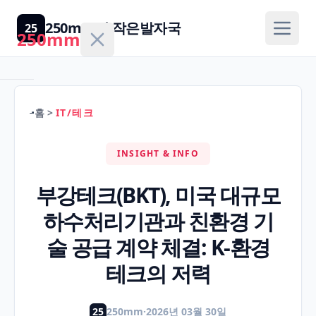
250mm의 작은발자국
25
250mm
홈
>
IT/테크
홈
INSIGHT & INFO
건
강/
부강테크(BKT), 미국 대규모
H
의
하수처리기관과 친환경 기
학
술 공급 계약 체결: K-환경
경
테크의 저력
제/
F
금
25
250mm
·
2026년 03월 30일
융