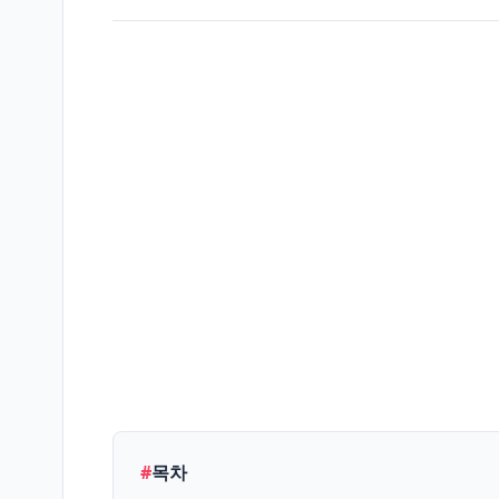
생
활/
L
정
보
엔
터
테
E
인
먼
트
IT/
테
T
#
목차
크