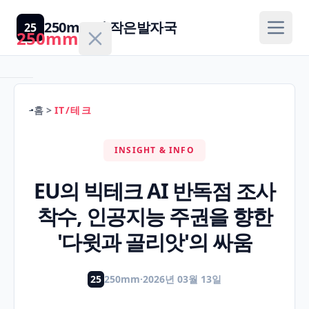
250mm의 작은발자국
25
250mm
홈
>
IT/테크
홈
INSIGHT & INFO
건
강/
EU의 빅테크 AI 반독점 조사
H
의
착수, 인공지능 주권을 향한
학
'다윗과 골리앗'의 싸움
경
제/
25
250mm
·
2026년 03월 13일
F
금
융