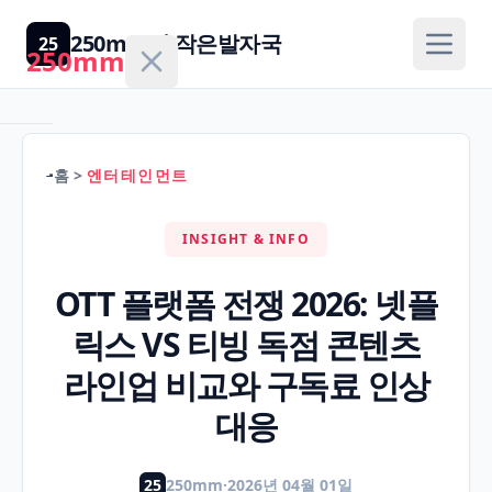
250mm의 작은발자국
25
250mm
홈
>
엔터테인먼트
홈
INSIGHT & INFO
건
강/
OTT 플랫폼 전쟁 2026: 넷플
H
의
릭스 VS 티빙 독점 콘텐츠
학
라인업 비교와 구독료 인상
경
대응
제/
F
금
25
250mm
·
2026년 04월 01일
융