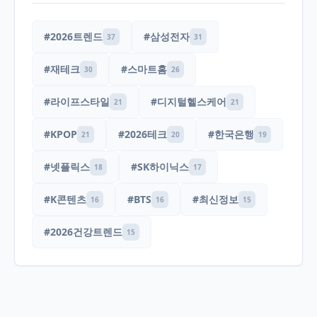
#2026트렌드
#삼성전자
37
31
#재테크
#스마트홈
30
26
#라이프스타일
#디지털헬스케어
21
21
#KPOP
#2026테크
#한국은행
21
20
19
#넷플릭스
#SK하이닉스
18
17
#K콘텐츠
#BTS
#최신정보
16
16
15
#2026건강트렌드
15