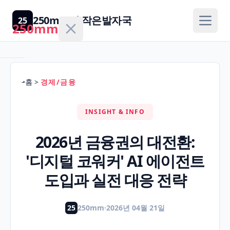
250mm의 작은발자국
25
250mm
홈
>
경제/금융
홈
INSIGHT & INFO
건
강/
2026년 금융권의 대전환:
H
의
'디지털 코워커' AI 에이전트
학
도입과 실전 대응 전략
경
제/
25
250mm
·
2026년 04월 21일
F
금
융