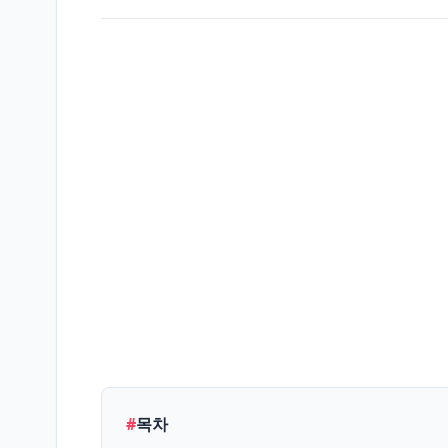
생
활/
L
정
보
엔
터
테
E
인
먼
트
IT/
테
T
#
목차
크