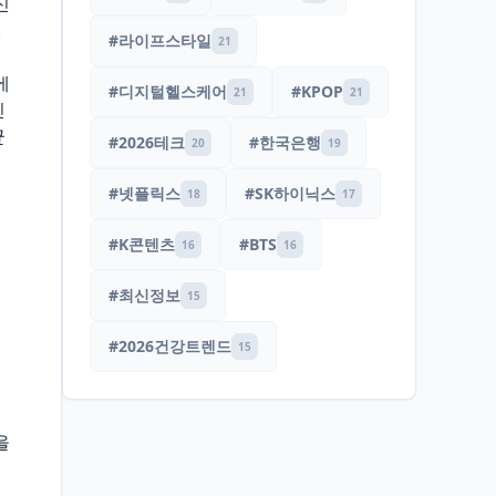
신
.
#라이프스타일
21
에
#디지털헬스케어
#KPOP
21
21
인
균
#2026테크
#한국은행
20
19
#넷플릭스
#SK하이닉스
18
17
#K콘텐츠
#BTS
16
16
#최신정보
15
#2026건강트렌드
15
을