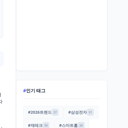
#
인기 태그
적
자
#2026트렌드
#삼성전자
37
31
#재테크
#스마트홈
30
26