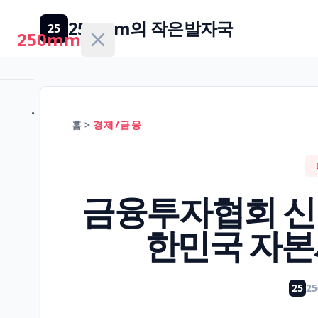
250mm의 작은발자국
25
250mm
홈
홈
>
경제/금융
건
강/
H
금융투자협회 신
의
학
한민국 자본
경
제/
25
2
F
금
융