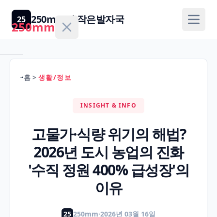
250mm의 작은발자국
25
250mm
홈
>
생활/정보
홈
INSIGHT & INFO
건
강/
고물가·식량 위기의 해법?
H
의
2026년 도시 농업의 진화
학
'수직 정원 400% 급성장'의
경
이유
제/
F
금
25
250mm
·
2026년 03월 16일
융