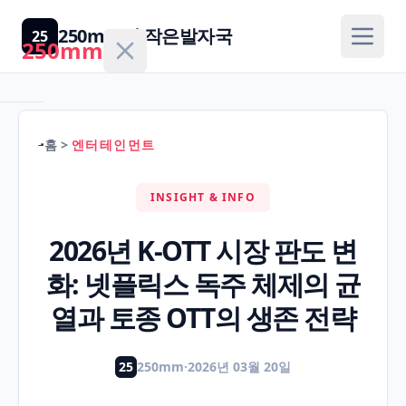
250mm의 작은발자국
25
250mm
홈
>
엔터테인먼트
홈
INSIGHT & INFO
건
강/
2026년 K-OTT 시장 판도 변
H
의
화: 넷플릭스 독주 체제의 균
학
열과 토종 OTT의 생존 전략
경
제/
25
250mm
·
2026년 03월 20일
F
금
융