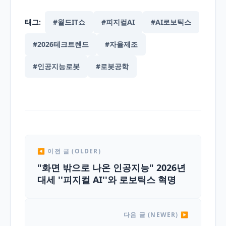
태그:
#월드IT쇼
#피지컬AI
#AI로보틱스
#2026테크트렌드
#자율제조
#인공지능로봇
#로봇공학
◀ 이전 글 (OLDER)
"화면 밖으로 나온 인공지능" 2026년
대세 ''피지컬 AI''와 로보틱스 혁명
다음 글 (NEWER) ▶