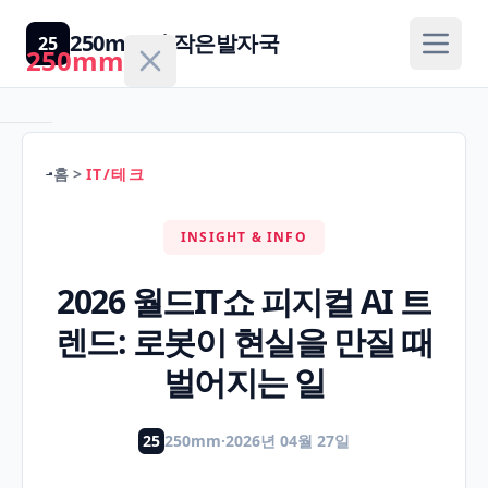
250mm의 작은발자국
25
250mm
홈
>
IT/테크
홈
INSIGHT & INFO
건
강/
2026 월드IT쇼 피지컬 AI 트
H
의
렌드: 로봇이 현실을 만질 때
학
벌어지는 일
경
제/
25
250mm
·
2026년 04월 27일
F
금
융